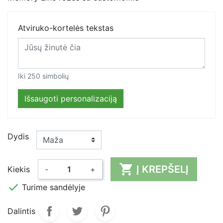
Atviruko-kortelės tekstas
Iki 250 simbolių
Išsaugoti personalizaciją
Dydis

Į KREPŠELĮ
Kiekis
-
+

Turime sandėlyje
Dalintis