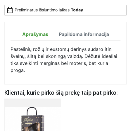
date_range
Preliminarus išsiuntimo laikas
Today
Aprašymas
Papildoma informacija
Pastelinių rožių ir eustomų derinys sudaro itin
švelnų, šiltą bei skoningą vaizdą. Dėžutė idealiai
tiks sveikinti merginas bei moteris, bet kuria
proga.
Klientai, kurie pirko šią prekę taip pat pirko: