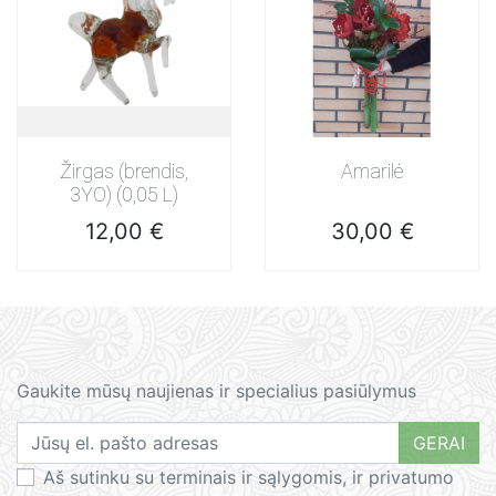
Žirgas (brendis,
Amarilė
3YO) (0,05 L)
Kaina
Kaina
12,00 €
30,00 €
Gaukite mūsų naujienas ir specialius pasiūlymus
GERAI
Aš sutinku su terminais ir sąlygomis, ir privatumo