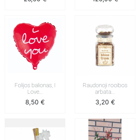
Folijos balionas, I
Raudonoji rooibos
Love...
arbata...
Kaina
Kaina
8,50 €
3,20 €