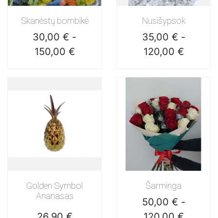
Skanėstų bombikė
Nusišypsok
Kaina
Kaina
30,00 €
-
35,00 €
-
150,00 €
120,00 €
Golden Symbol
Šarminga
Ananasas
Kaina
50,00 €
-
Kaina
26,90 €
120,00 €