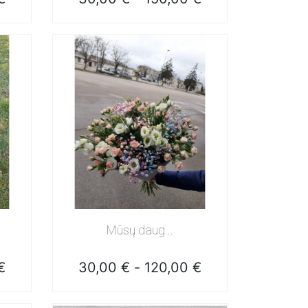
Greita peržiūra
Mūsų daug...
Kaina
€
30,00 €
-
120,00 €