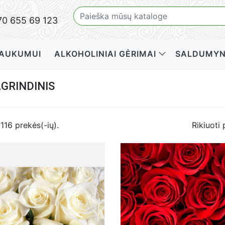
0 655 69 123
AUKUMUI
ALKOHOLINIAI GĖRIMAI
SALDUMYN
LĖS
UTOJANTIS VYNAS
PUOKŠTĖS
PUOKŠTĖS DĖŽUTĖJE
BRENDIS, KONJAKAS
VALGOMO
DEGTIN
GRINDINIS
116 prekės(-ių).
Rikiuoti 