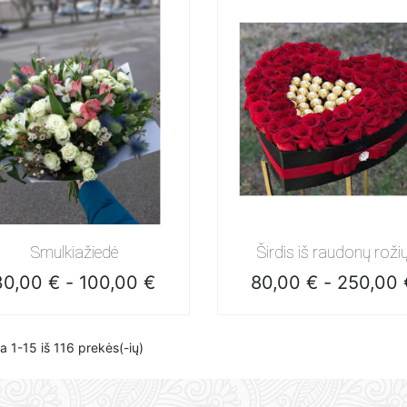
Greita peržiūra
Greita peržiūra
Smulkiažiedė
Širdis iš raudonų roži
Kaina
Kaina
30,00 €
-
100,00 €
80,00 €
-
250,00 
 1-15 iš 116 prekės(-ių)