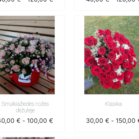
Greita peržiūra
Greita peržiūra
Smulkiažiedės rožės
Klasika
dėžutėje
Kaina
Kaina
40,00 €
-
100,00 €
30,00 €
-
150,00 