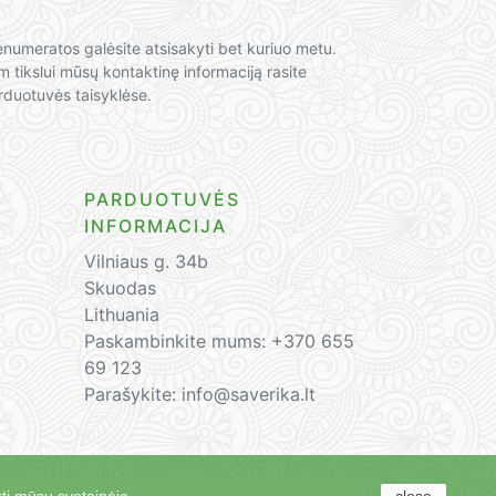
enumeratos galėsite atsisakyti bet kuriuo metu.
m tikslui mūsų kontaktinę informaciją rasite
rduotuvės taisyklėse.
PARDUOTUVĖS
INFORMACIJA
Vilniaus g. 34b
Skuodas
Lithuania
Paskambinkite mums:
+370 655
69 123
Parašykite:
info@saverika.lt