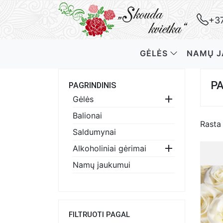
+37
GĖLĖS
NAMŲ J
DOVANINĖS PAKUOTĖS
SKINTOS GĖ
VYNAS, P
PA
PAGRINDINIS

Gėlės
Balionai
Rasta 
Saldumynai

Alkoholiniai gėrimai
Namų jaukumui
FILTRUOTI PAGAL