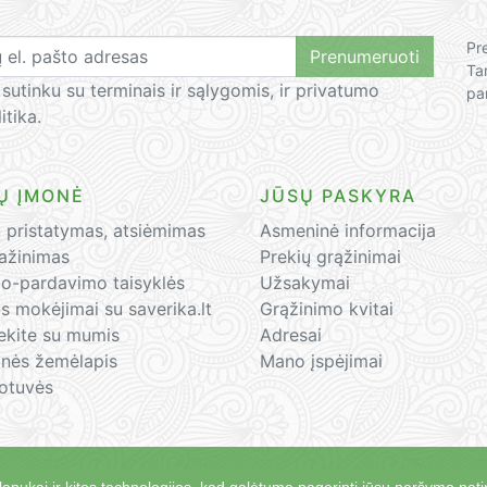
Pr
Prenumeruoti
Ta
 sutinku su terminais ir sąlygomis, ir privatumo
pa
itika.
Ų ĮMONĖ
JŪSŲ PASKYRA
ų pristatymas, atsiėmimas
Asmeninė informacija
ražinimas
Prekių grąžinimai
mo-pardavimo taisyklės
Užsakymai
s mokėjimai su saverika.lt
Grąžinimo kvitai
iekite su mumis
Adresai
inės žemėlapis
Mano įspėjimai
otuvės