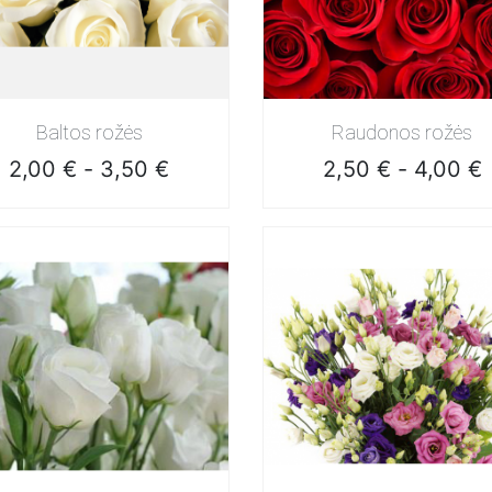
Greita peržiūra
Greita peržiūra
Baltos rožės
Raudonos rožės
Kaina
Kaina
2,00 €
-
3,50 €
2,50 €
-
4,00 €